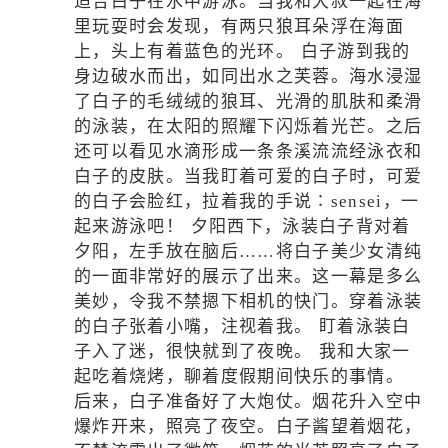
适合白子在水中游泳。当我和大叔一起在海
里玩耍时会发现，有两只狼耳朵浮在海面
上，头上有着蓝色的光环。 白子游到我的
身边破水而出，如同出水之芙蓉。海水浸湿
了白子的毛绒绒的狼耳、光滑的肌肤和柔滑
的泳装，在太阳的照耀下闪烁着光芒。之后
还可以看见水滴形成一条条溪流流经泳衣和
白子的皮肤。当我盯着可爱的白子时，可爱
的白子会脸红，拉着我的手说∶sensei，一
起来游泳吧！ 夕阳西下，泳装白子背对着
夕阳，左手放在脑后……将白子美少女清纯
的一面非常好的展示了出来。这一幕是多么
美妙，令我不禁摁下相机的快门。穿着泳装
的白子张着小嘴，注视着我。 盯着泳装白
子入了迷，很快就到了夜晚。 我和大家一
起吃着烧烤，聊着度假期间快乐的事情。
后来，白子准备好了大炮仗。烟花升入空中
爆炸开来，照亮了夜空。白子酱望着烟花，