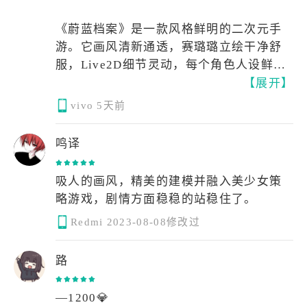
《蔚蓝档案》是一款风格鲜明的二次元手
游。它画风清新通透，赛璐璐立绘干净舒
服，Live2D细节灵动，每个角色人设鲜活
【展开】
立体，群像塑造十分出彩。
vivo
5天前
游戏配乐质量极高，曲风丰富多变，轻快
的校园日常、沉重的主线篇章都有适配的
鸣译
BGM，很多配乐广受喜爱。剧情兼顾轻松
欢乐的校园日常与格局宏大的主线故事，
吸人的画风，精美的建模并融入美少女策
既有诙谐有趣的校园趣事，也有充满温度
略游戏，剧情方面稳稳的站稳住了。
与深度的叙事，情感表达真挚动人。
Redmi
2023-08-08修改过
日常玩法轻量化，扫荡机制完善，每日耗
路
时短，游玩压力小，很适合碎片化时间体
验。角色的个人剧情、聊天系统丰富饱
满，让每个学生都拥有属于自己的故事，
—1200💎