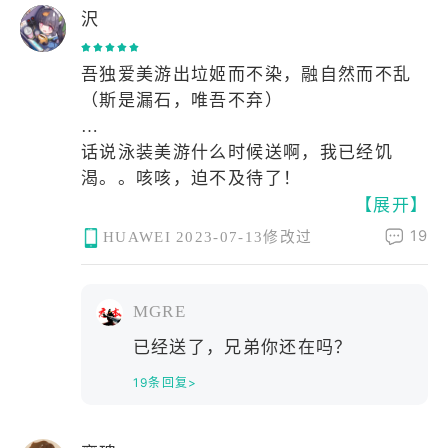
身为学生帮助老师实现义务，这是『青
沢
春』
而身为大人和老师，与孩子和学生一同面
吾独爱美游出垃姬而不染，融自然而不乱
对绝望，这就是『希望』
（斯是漏石，唯吾不弃）
…
话说泳装美游什么时候送啊，我已经饥
渴。。咳咳，迫不及待了！
【展开】
19
HUAWEI
2023-07-13修改过
MGRE
已经送了，兄弟你还在吗？
19条回复>