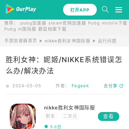
打开APP
推荐：
pubg加速器
steam官网加速器
Pubg mobile下载
Pubg m国际服
碧蓝档案下载
手游加速器首页
nikke胜利女神国际服
运行问题
胜
胜利女神：妮姬/NIKKE系统错误怎
么办/解决办法
2024-03-05
作者：
Fegeek
去分享
nikke胜利女神国际服
查看
射击
二次元
动漫
高画质
9.6分