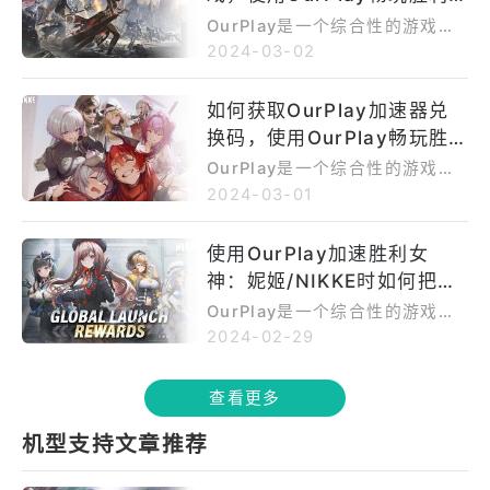
女神：妮姬/NIKKE！
​OurPlay是一个综合性的游戏平
台和社区应用程序，为玩家提供
2024-03-02
丰富多样的游戏选择、社交互动
和个性化推荐，让他们在游戏世
如何获取OurPlay加速器兑
界中找到乐趣和共同爱好者。有
换码，使用OurPlay畅玩胜
些新人玩家不知如何更新游戏，
这篇产品百科将告诉你如何更
利女神：妮姬/NIKKE！
​OurPlay是一个综合性的游戏平
新。当有游戏有可用的更新时，
台和社区应用程序，为玩家提供
2024-03-01
你将在应用程序下方的启动栏中
丰富多样的游戏选择、社交互动
的"启动"项右上角有一个小红
和个性化推荐，让他们在游戏世
使用OurPlay加速胜利女
点，这代表你有游戏需要更新
界中找到乐趣和共同爱好者。有
了，点击进去后，应用程序右上
神：妮姬/NIKKE时如何把游
些玩家会好奇如何获得OurPlay
角看到一个“更新”图标。提醒你
加速器的兑换码，那么如何在Ou
戏图标放在手机桌面
OurPlay是一个综合性的游戏平
可以更新了。只需点击这个图
rPlay应用程序中获取加速器兑换
台和社区应用程序，为玩家提供
2024-02-29
标，并在弹出的弹窗中点击”立即
码。首先，在Ourplay平台上获
丰富多样的游戏选择、社交互动
更新“，就可以开始更新了！请注
取兑换码非常简单。平台会不定
和个性化推荐，让他们在游戏世
意游戏的区服，Ourplay现在只
查看更多
期举办一些活动，您可以关注Ou
界中找到乐趣和共同爱好者。有
支持国内合规游戏的更新！ 如
rplay游戏姬的微信公众号/微博/
些玩家想在手机端进行OurPlay
果你觉得角标有点不够明显，也
机型支持文章推荐
B站/抖音，或者加入官方QQ群：
中的应用导出行为，但是不知道
没有关系。你可以进入更新管理
726304478参与活动。此外，
如何操作，但看完这篇产品百科
中进行更新。方法很简单，只需