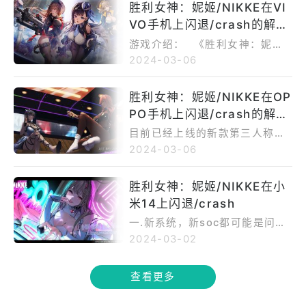
有些商家也会提供Ourplay加速
后，你会对该操作的过程有所了
胜利女神：妮姬/NIKKE在VI
要点击右下角的“我的”，然后选
器兑换码，您可以通过这些商家
解。 首先，确保你已经开通了O
VO手机上闪退/crash的解决
择“更新管理”。在这里，你可以
获取。​一旦您获得了兑换码，就
urPlay会员。一旦你成为OurPla
看到所有可用的游戏更新。只需
方案
可以在Ourplay应用程序内兑换
游戏介绍： 《胜利女神：妮
y会员，你就可以享受更多的特权
点击相应的游戏，在弹出的菜单
享受权益和奖励了。 具体操作
姬》这款由Shift Up公司打造的
2024-03-06
和功能，其中包括将应用放到桌
中选择更新，系统就会自动开始
是，打开Ourplay应用程序，点
游戏世界。在这个背景故事中，
面上的便利。 接下来，长按启
更新过程。请注意游戏的区服，
击右下角的“我的”按钮，然后选
人类面对来自莱彻的残酷袭击，
动栏中的游戏图标。在长按的过
胜利女神：妮姬/NIKKE在OP
Ourplay现在只支持国内合规游
择“会员兑换券”。在弹出的对话
被逼迁至地下避难所——方舟。
程中，你会看到一个弹出菜单，
戏的更新！ 总结一下。你可以
PO手机上闪退/crash的解决
框中输入兑换码并提交即可享受
在这绝望的时刻，少女们作为人
其中包含了一些选项。你需要选
通过点击应用程序下方"启动"栏
权益和奖励。​ 需要注意的是，
类最后的希望，扮演着重要角
方案
择“导出应用”选项。 一旦你选
目前已经上线的新款第三人称射
中的“更新”图标来进行更新，或
每个兑换码只能使用一次。在兑
色。他们乘坐着长久未启用的电
择了“导出应用”，系统就会开始
击类RPG手游nikke女神饱受大
2024-03-06
者在右下角的“我的”中选择“更新
换前，请确保您已经登录了Ourp
梯，踏上前往地表的征程，带着
将该游戏应用程序导出到桌面
家的期待。它具有着许多精美的
管理”。不管你选择哪种方法，都
lay的账号，否则无法进行兑换。
复仇之剑的使命。这些少女们被
上。你会注意到，在桌面上会出
立绘可以让大家欣赏，游戏的玩
能让你体验到最新的游戏版本。
胜利女神：妮姬/NIKKE在小
另外，如果您已经购买了VIP，
赋予了妮姬的名号，成为人类的
现该游戏的图标，以便你更方便
法也多种多样，更有完善的剧情
请再次注意游戏的区服，Ourpla
则使用兑换码后的VIP权益将在
箭矢，为人类带来最后的胜利希
米14上闪退/crash
地访问和启动游戏。 通过这个
线使玩家们可以沉浸其中！一些
y现在只支持国内合规游戏的更
原有VIP基础上叠加使用。最
望。在这个虚拟世界里，妮姬们
简单的步骤，你就能轻松地将Ou
玩家反应了nikke女神打不开、
一.新系统，新soc都可能是问
新！​
后，我们需要提醒大家，本活动
不仅是人类的守护者，也是复仇
rPlay中的游戏应用放到桌面上
打开闪退的问题，这里有解决办
题，没适配，等系统更新 二.胜
2024-03-02
的最终解释权归Ourplay所有。
的化身。他们绝对服从人类的命
了。只需长按启动栏中的游戏图
法：
利女神：妮姬/NIKKE没有国内服
令，无论生命受到何种威胁，都
标，选择“导出应用”，然后就可
务器，其他服务器距离我们较
不会伤害人类。他们的出现改变
以在桌面上找到该游戏的图标
查看更多
远，因此要想稳定游玩，玩家们
了地面的主宰，为人类带来了一
了。
需要借助一款优秀的加速工具来
线生机。虽然科技力量在面对莱