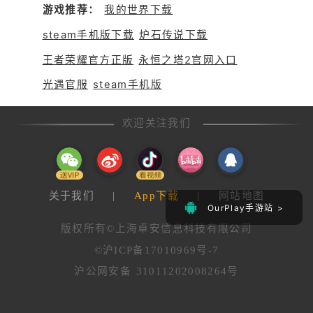
提升连接速度，以避免闪退和失
游戏推荐：
我的世界下载
彻时显得微弱，但妮姬们的出现
去连接等问题。 三. 可能是游戏
为人类带来了新的希望和力量。
安装包的问题，我们建议您检查
steam手机版下载
炉石传说下载
并获取最新的安装包。此外，如
王者荣耀官方正版
永恒之塔2官网入口
果游戏出现闪退，您可以尝试以
下解决方法： 1.清理游戏数
光遇官服
steam手机版
据：在小米手机的设置中找到“应
用管理”或“应用设置”，找到尼姬
游戏，并选择“清除数据”。 2.
欢迎关注我们
重新安装游戏：如果清理数据后
仍然出现闪退问题，建议卸载游
戏并重新安装。 3. 检查网络
连接：确保网络连接稳定，您可
以尝试切换网络或使用网络加速
关于我们
|
App下载
|
网站地图
器。 ​ 4. 联系客服：如果以上
OurPlay手游站 >
方法都无法解决问题，建议您联
版权所有©上海卓安信息科技有限公司
系游戏客服或小米客服寻求帮
©沪ICP备17010969号-7
助。希望以上信息能够帮助您解
决问题，并提供更好的游戏体
沪公网安备 31011202008264号
验。