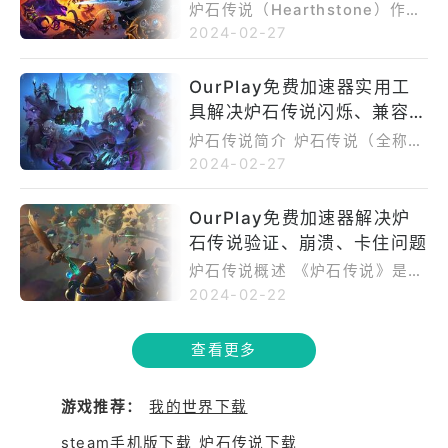
应问题
炉石传说（Hearthstone）作为
加速器如何稳定网络连接 OurPl
定性的提升消除了游戏中断的顾
游戏加载缓慢、延迟、卡顿等问
一款深受玩家喜爱的在线卡牌游
ay加速器采用了智能路由技术，
2024-02-27
虑。 游戏简介：OurPlay加速器
题，这就是OurPlay免费加速器
戏，一直以其简单易上手的玩法
根据实时网络状况选择最优路
开启卡牌对决新境界 在《炉石传
发挥作用的地方。 OurPlay免费
和丰富多样的卡牌收集系统吸引
径，降低数据传输时间，从而减
说》的冒险之旅中，OurPlay加
加速器如何助您加速畅玩？ 全方
OurPlay免费加速器实用工
着大量玩家。然而，随着游戏的
少延迟。这对于炉石传说这种对
速器将为你敞开流畅对战的大
位优化游戏连接： OurPlay免费
具解决炉石传说闪烁、兼容、
不断发展，一些玩家却面临着游
实时操作敏感的游戏至关重要。
门。不再受制于网络延迟，你将
加速器通过优化网络连接，降低
戏频繁掉线、无响应等网络问
黑屏等问题
OurPlay加速器不仅仅是一个简
炉石传说简介 炉石传说（全称
能够更自信、更从容地施展你的
游戏延迟，确保您能够在炉石传
题，影响了游戏的流畅体验。在
单的网络加速工具，它还专为炉
《炉石传说：魔兽英雄传》），
卡牌战术，尽情享受炉石传说的
2024-02-27
说中畅行无阻。不再因网络问题
这个情况下，OurPlay免费加速
石传说进行了优化。通过识别游
是基于《魔兽》系列世界观的衍
游戏魅力。 用户需求痛点的全面
而错失关键时刻，确保您的指令
器成为了解决这些问题的利器。
戏数据流，优先保障游戏连接的
生卡牌对战游戏，于2014年03
解决 网络延迟问题： OurPlay
能够及时传达给游戏服务器。 提
OurPlay免费加速器解决炉
炉石传说游戏简介 炉石传说是由
稳定性，确保在对局中不会出现
月13日全球同步正式运营。201
加速器通过智能路由技术，迅速
高游戏速度： 游戏速度直接关系
暴雪娱乐公司开发并推出的一款
石传说验证、崩溃、卡住问题
丢包或延迟。 2、使用教程：如
6年末“魔兽英雄传”这行字在开始
降低游戏延迟，让你的每一次卡
到游戏体验，OurPlay免费加速
集合了策略、卡牌收集等元素的
何配置OurPlay加速器 为了让玩
画面被移除，这是炉石开始从魔
牌操作都能在对战中得心应手。
炉石传说概述 《炉石传说》是一
器通过特殊的优化技术，能够有
在线对战游戏。玩家在游戏中扮
家更好地使用OurPlay加速器，
兽世界IP逐渐走向独立的标志然
连接不稳定解决方案： 全球加速
场史诗级的卡牌对战，玩家在这
效提高炉石传说的游戏速度，让
2024-02-22
演英雄，通过召唤随从、使用法
我们提供了详细的使用教程。从
而，即便是如此出色的游戏，也
节点的覆盖确保了稳定的网络连
个奇幻的世界里通过收集卡牌、
您更流畅地进行对战和操作。 智
术等方式，与对手进行一场场激
下载安装到配置使用，一步步帮
难免受到一些技术问题的困扰，
接，告别频繁断线，让你专注于
组建卡组，与全球玩家展开一场
能路由选择： OurPlay免费加速
烈的对战。游戏的魅力在于简单
助玩家快速上手，享受加速带来
查看更多
尤其是涉及到画面、兼容性和黑
游戏的精彩。 操作不流畅的改
场激烈的对决。然而，随着游戏
器具备智能路由选择功能，根据
易懂的规则和丰富多样的卡牌组
的畅爽游戏。 步骤1：下载和安
屏等方面的挑战。 炉石传说网络
善： 安全稳定的网络环境让你的
深入，网络延迟、连接不稳定以
您的地理位置和网络状况选择最
合，但这些精彩的元素有时候会
装OurPlay加速器 在官方网站上
问题分析 画面闪烁问题：网络波
操作更为流畅，提高了卡牌对战
及操作不流畅成为了制约玩家发
优的游戏服务器，确保您能够以
游戏推荐：
我的世界下载
因为网络问题而受到一定影响。
下载OurPlay加速器的安装程
动导致游戏画面频繁闪烁，影响
中的胜算，让你更容易取得胜
挥的关键问题。 OurPlay加速器
最短的时间连接到游戏，减少游
炉石传说作为一款在线游戏，对
序。 打开安装程序，按照提示完
玩家的游戏体验，尤其是在关键
利。 使用OurPlay加速器为炉石
的独特之处 全球加速节点： 覆
戏中的卡顿和延迟。 用户需求，
steam手机版下载
炉石传说下载