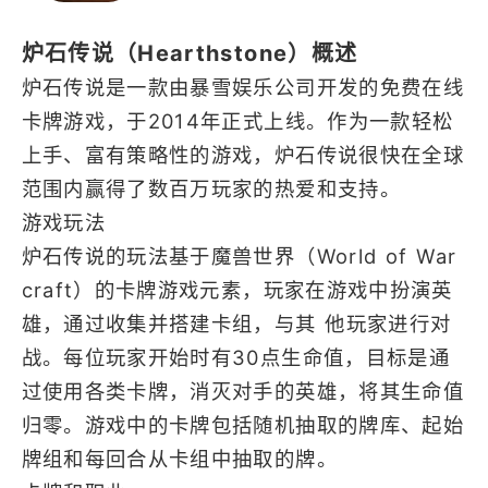
联网
策略
联机
高画质
炉石传说（Hearthstone）概述
多人
回合制
炉石传说是一款由暴雪娱乐公司开发的免费在线
3D
竞技
PVP
卡牌游戏，于2014年正式上线。作为一款轻松
棋牌
上手、富有策略性的游戏，炉石传说很快在全球
范围内赢得了数百万玩家的热爱和支持。
游戏玩法
炉石传说的玩法基于魔兽世界（World of War
craft）的卡牌游戏元素，玩家在游戏中扮演英
雄，通过收集并搭建卡组，与其 他玩家进行对
战。每位玩家开始时有30点生命值，目标是通
过使用各类卡牌，消灭对手的英雄，将其生命值
归零。游戏中的卡牌包括随机抽取的牌库、起始
牌组和每回合从卡组中抽取的牌。