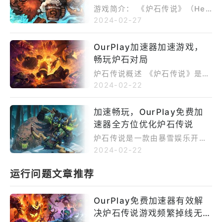
游戏简介： 《炉石传说》（Hea
rthstone）是由暴雪娱乐开发和
2024-02-27
发行的一款集换式卡牌游戏，于2
014年正式上线。游戏基于暴雪
OurPlay加速器加速游戏，
旗下的《魔兽世界》（World of
畅玩炉石对局
Warcraft）系列，构建了一个奇
幻、充满魔法元素的卡牌世界。
炉石传说概述 《炉石传说》是一
在游戏中，玩家将扮演一位英
场史诗级的卡牌对战，玩家在这
2024-02-22
雄，选择不同职业（如法师、战
个奇幻的世界里通过收集卡牌、
士、牧师等），并通过构建自己
组建卡组，与全球玩家展开一场
加速畅玩，OurPlay免费加
的套牌，与其他玩家进行对战。
场激烈的对决。然而，随着游戏
每位英雄拥有独特的技能和卡
速器全方位优化炉石传说
深入，网络延迟、连接不稳定以
牌，玩家需要在对局中灵活运用
及操作不流畅成为了制约玩家发
炉石传说是一款由暴雪娱乐开发
这些资源，制定策略，最终击败
挥的关键问题。 OurPlay加速器
的在线卡牌游戏，玩家可以选择
2024-02-22
对手。 1、 OurPlay加速器简介
的独特之处 全球加速节点： 覆
不同的英雄，并构建强大的牌
OurPlay加速器是一款专业的游
盖全球的加速节点，确保无论你
组，与其他玩家进行策略对战。
运行问题文章推荐
戏加速工具，旨在优化网络连
身在何处，都能够畅享高速稳定
游戏中拥有各种强大的卡牌和英
接，减少游戏延迟，提供更加流
的网络连接，消除了连接不稳定
雄技能，玩家需要灵活运用策
畅的游戏体验。其强大的加速算
的烦恼。 安全稳定保障： 强大
OurPlay免费加速器有效解
略，战胜对手，提升自己的等级
法和智能路由技术为玩家提供了
的加密技术确保你的账户信息和
和排名。然而，随着游戏的内容
决炉石传说游戏频繁掉线无响
卓越的网络性能提升。 OurPlay
游戏数据的安全，与此同时，稳
不断扩展，一些玩家可能会面临