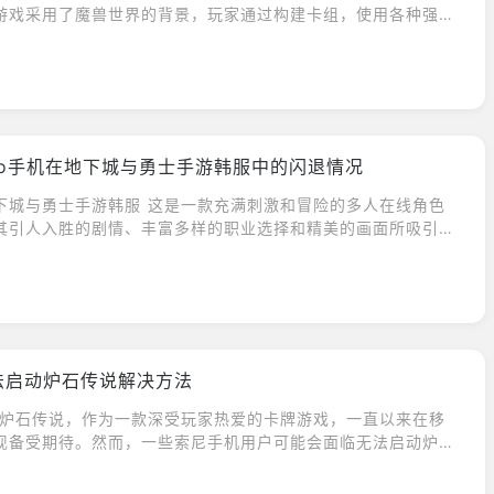
游戏采用了魔兽世界的背景，玩家通过构建卡组，使用各种强大
进行战斗。炉石传说以其简单易上手的玩法和深度的策略性受到
热烈欢迎。 魅族手机炉石传说卡顿问题 尽管炉石传说在全球范
巨大的成功，但一些魅族手机用户却一直在面对游戏中的卡顿问
影响到游戏的流畅度，降低玩家的游戏体验。卡顿不仅会影响游
可能导致玩家在关键时刻失去控制，影响比赛的结果。为了解决
rPlay免费加速器应运而生。 OurPlay免费加速器的独特优势
vo手机在地下城与勇士手游韩服中的闪退情况
免费加速器是一款专为游戏玩家设计的加速工具，具有以下独特优
效的加速技术 OurPlay免费加速器采用先进的加速技术，能够优化
下城与勇士手游韩服 ​这是一款充满刺激和冒险的多人在线角色
少游戏中的延迟和卡顿现象。通过加速数据传输速度，玩家可以
其引人入胜的剧情、丰富多样的职业选择和精美的画面所吸引。
戏操作，提高游戏体验。 2. 全球节点覆盖 OurPlay免费加速
ivo手机用户而言，一些玩家反映在游戏中经常遇到闪退问题，这
地的加速节点，确保玩家可以享受到稳定而高效的加速服务。不
体验。 问题分析：为什么在vivo手机上会出现闪退？ 在解决
，都能够找到最适合你的节点，为魅族手机炉石传说提供顺畅的
们需要了解问题的根本原因。在vivo手机上遇到地下城与勇士手
. 轻量级应用 OurPlay免费加速器是一款轻量级的应用，占用手
原因可能有很多，包括设备性能不足、网络问题、游戏版本不兼
不仅不会影响手机性能，还能在后台默默运行，为玩家提供持续
我们将详细讨论一些常见的问题，并为每个问题提供解决方法。
务。 4. 完全免费 最令人欣慰的是，OurPlay免费加速器是一
不足： 如果你的vivo手机性能较低，可能会导致游戏运行不稳
法启动炉石传说解决方法
工具。玩家无需为加速服务付费，即可享受到其带来的明显改
闪退问题。解决这个问题的方法是优化手机性能，关闭不必要的
rPlay成为解决魅族手机炉石传说卡顿问题的理想选择。 解决方
手机缓存，并确保有足够的存储空间。 2. 网络问题： 不稳定
 炉石传说，作为一款深受玩家热爱的卡牌游戏，一直以来在移
机的设置——应用管理里，打开APP，选择清除所有数据。 2.卸
是导致闪退的一个常见原因。确保你的手机连接到稳定的Wi-Fi
现备受期待。然而，一些索尼手机用户可能会面临无法启动炉石
应用缓存，然后重新安装尝试。 3.建议刷其它版本的flyme系
量时网络信号良好。同时，可以尝试重启路由器或切换网络连接
让游戏体验受到了一定的困扰。在本文中，我们将深入探讨这一
体验。 4.建议到魅族社区和工程师反馈，请工程师在后续中优
络质量。 3. 游戏版本不兼容： 确保你的地下城与勇士手游韩服
提供一系列解决方案，确保您能够畅快地享受这款精彩的游戏。