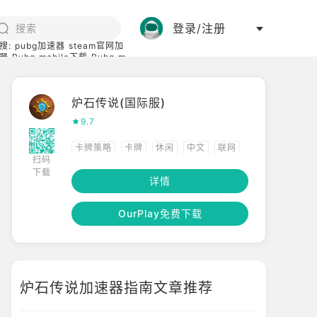
登录/注册
搜:
pubg加速器
steam官网加
器
Pubg mobile下载
Pubg m
际服
碧蓝档案下载
炉石传说(国际服)
9.7
卡牌策略
卡牌
休闲
中文
联网
扫码
下载
策略
联机
高画质
多人
回合制
详情
3D
竞技
PVP
棋牌
OurPlay免费下载
炉石传说加速器指南文章推荐