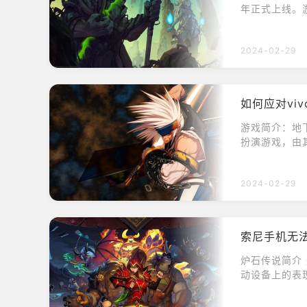
年正式上线。
的卡牌与对手
了全球玩家的
2024-02-29
围内都取得了
题。这可能会
戏的进行，还
这一问题，Ou
如何应对vi
OurPlay
势： 1. 高
游戏简介：地
网络连接，减
扮演游戏，由
更迅速地响应游
然而，对于v
器拥有全球各
无疑降低了游戏
论你身处何地
2024-02-29
问题之前，我
游戏体验。 3
游韩服闪退的
机资源极少。
容等。下面，
而稳定的加速服
1. 设备性能
索尼手机无
款完全免费的
定，从而引发
善。这使得Ou
后台应用，清理
炉石传说简介
法一 1.在手
的网络连接也
动设备上的表
载APP，清理
网络或使用流
传说的问题，
统，尝试安装
方式来改善网
问题，并为您