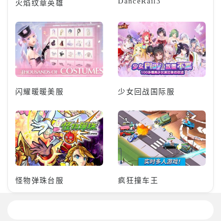
DanceRail3
火焰纹章英雄
闪耀暖暖美服
少女回战国际服
怪物弹珠台服
疯狂撞车王