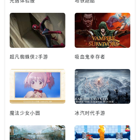
光遇体验服
地铁跑酷
超凡蜘蛛侠2手游
吸血鬼幸存者
魔法少女小圆
冰汽时代手游