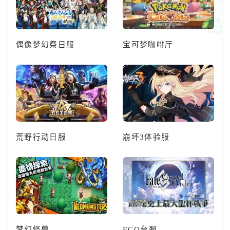
偶像梦幻祭日服
宝可梦咖啡厅
荒野行动日服
崩坏3体验服
梦幻怪兽
FGO台服