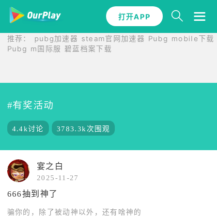
打开APP
打开APP
推荐：
pubg加速器
steam官网加速器
Pubg mobile下载
Pubg m国际服
碧蓝档案下载
#有奖活动
4.4k讨论
3783.3k次围观
宴之白
2025-11-27
666抽到神了
骗你的，除了被动神以外，还有啥神的