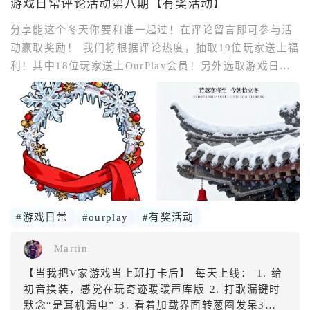
游戏日常评论活动第八期【有奖活动】
分享能这个冬天你要和谁一起过！在评论留言即可参与活
动赢取奖励！ 我们将根据评论热度，抽取19位玩家送上福
利！其中18位玩家送上OurPlay会员！另外选取游戏日常
星球活跃度高的1名玩家送上神秘奖励，评论区留言即可领
取头像框！踊跃参与吧！你的每一次用心发言都有可能被
我们看到哦! 活动时间：11.4-11.10 参与方式：评论区回
#游戏日常
#ourplay
#有奖活动
Martin
【当我把V家游戏当上班打卡后】 每天上线： 1. 给
初音换装，感觉在玩奇迹暖暖声库版 2. 打歌漏键时
默念“是耳机漏电” 3. 看着加载界面转葱圈发呆3分