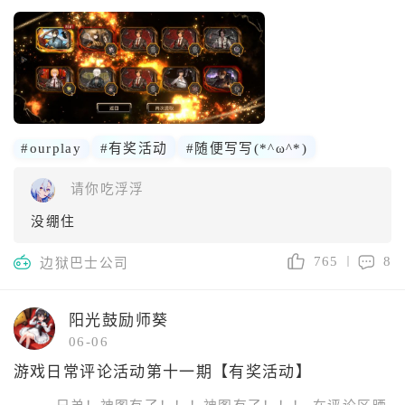
#ourplay
#有奖活动
#随便写写(*^ω^*)
请你吃浮浮
没绷住
765
8
边狱巴士公司
阳光鼓励师葵
06-06
游戏日常评论活动第十一期【有奖活动】