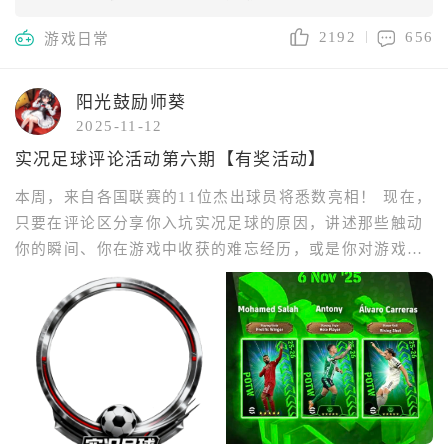
钟 ——电子赛博工位，但老板是虚拟歌姬（她甚至
2192
656
游戏日常
会给我唱《爱言叶》加班费）
阳光鼓励师葵
2025-11-12
实况足球评论活动第六期【有奖活动】
本周，来自各国联赛的11位杰出球员将悉数亮相！ 现在，
只要在评论区分享你入坑实况足球的原因，讲述那些触动
你的瞬间、你在游戏中收获的难忘经历，或是你对游戏的
独特见解，就能参与活动赢取奖励！ 评论区分享实况足球
游戏相关内容，即可参与活动赢取奖励！我们会根据评论
热度和评论内容综合评定，抽取18位玩家送上OurPlay会
员！评论区