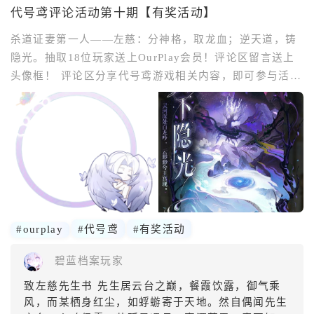
代号鸢评论活动第十期【有奖活动】
杀道证妻第一人——左慈：分神格，取龙血；逆天道，铸
隐光。抽取18位玩家送上OurPlay会员！评论区留言送上
头像框！ 评论区分享代号鸢游戏相关内容，即可参与活动
赢取奖励！给殿下送上OurPlay会员和头像框！助力殿下
完成匡扶汉室之大业！期待各位广陵王分享代号鸢的有趣
故事，踊跃参与吧！ 活动时间：11.11-11.18 参与方式：
评论区回复
#ourplay
#代号鸢
#有奖活动
碧蓝档案玩家
致左慈先生书 先生居云台之巅，餐霞饮露，御气乘
风，而某栖身红尘，如蜉蝣寄于天地。然自偶闻先生