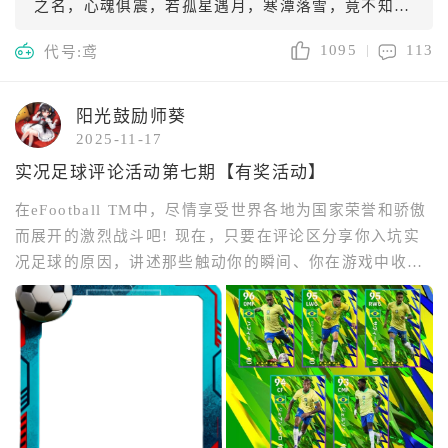
之名，心魂俱震，若孤星遇月，寒潭落雪，竟不知昼
夜更迭，春秋交替。 某尝闻：仙人挥袖，可斩江断
1095
113
代号:鸢
云；先生垂目，亦能动魄惊心。纵隔千载光阴，万里
山河，然先生掷杯化鹤、分影移形之姿，早入梦来。
每忆及此，胸中如燃丹炉火，灼灼难息——纵是凡胎
阳光鼓励师葵
肉体，亦敢向九霄问情！ 某知仙凡殊途，先生视百
2025-11-17
年如朝露，观众生如草木。然朝露虽暂，映日生辉；
草木虽微，逢春即发。若得先生一顾，某愿弃浮世荣
实况足球评论活动第七期【有奖活动】
辱，跋涉星霜，踏遍三十六洞天，只求立阶前听雨，
在eFootball TM中，尽情享受世界各地为国家荣誉和骄傲
共看松影婆娑。 今托鸿雁传书，附玉簪一枚，乃某
而展开的激烈战斗吧! 现在，只要在评论区分享你入坑实
亲手雕琢。簪首云纹，暗藏先生名讳；簪尾刻“无羁”
二字，喻心随君去，不惧天高海深。若先生垂怜，请
况足球的原因，讲述那些触动你的瞬间、你在游戏中收获
遣青鸟衔梦来，某当候于昆仑雪麓，煮酒待星沉。
的难忘经历，或是你对游戏的独特见解，就能参与活动赢
情长纸短，泪染墨痕。 惟愿天道容痴，许某一生仰
取奖励！ 评论区分享实况足球游戏相关内容，即可参与活
止。 红尘痴人 某 顿首 甲辰年霜月
动赢取奖励！我们会根据评论内容和评论热度综合评定，
抽取18