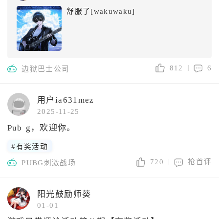
舒服了[wakuwaku]
812
6
边狱巴士公司
用户ia631mez
2025-11-25
Pub g，欢迎你。
#有奖活动
720
抢首评
PUBG刺激战场
阳光鼓励师葵
01-01