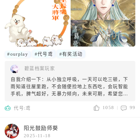
匡扶汉室之大业！期待各位广陵王分享代号鸢的有趣故
事，踊跃参与吧！ 活动时间：11.4-11.10 参与方式：评
论区回
#ourplay
#代号鸢
#有奖活动
碧蓝档案玩家
自我介绍一下：从小独立呼吸，一天可以吃三顿，下
雨知道往屋里跑，不会随便捡地上东西吃，会玩智能
手机，脾气超好，无暴力倾向，未来可期，希望您下
次择偶可以优先选择我🌹
1058
99
代号:鸢
阳光鼓励师葵
2025-11-18