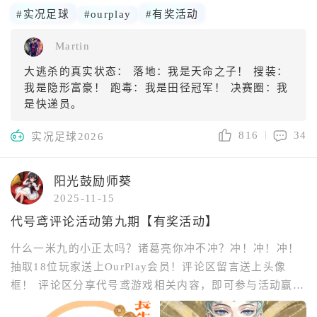
#实况足球
#ourplay
#有奖活动
Martin
大逃杀的真实状态： 落地：我是天命之子！ 搜装：
我是隐形富豪！ 跑毒：我是田径冠军！ 决赛圈：我
是快递员。
816
34
实况足球2026
阳光鼓励师葵
2025-11-15
代号鸢评论活动第九期【有奖活动】
什么一米九的小正太吗？诸葛亮你冲不冲？冲！冲！冲！
抽取18位玩家送上OurPlay会员！评论区留言送上头像
框！ 评论区分享代号鸢游戏相关内容，即可参与活动赢取
奖励！给殿下送上OurPlay会员和头像框！助力殿下完成