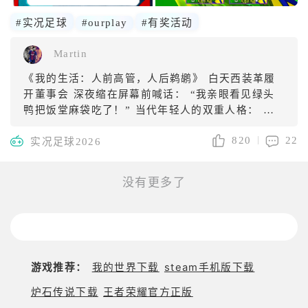
#实况足球
#ourplay
#有奖活动
Martin
《我的生活：人前高管，人后鹈鹕》 白天西装革履
开董事会 深夜缩在屏幕前喊话： “我亲眼看见绿头
鸭把饭堂麻袋吃了！” 当代年轻人的双重人格： 上
班当牛马，下班当鹅鸭 在24小时里演好两个毫不相
820
22
实况足球2026
干的角色 ——这才是真正的生存游戏
没有更多了
游戏推荐：
我的世界下载
steam手机版下载
炉石传说下载
王者荣耀官方正版