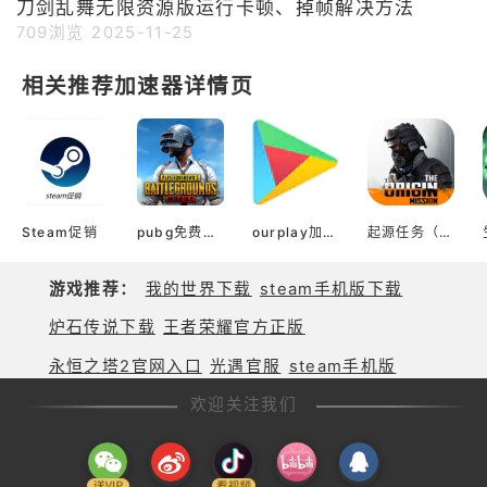
刀剑乱舞无限资源版运行卡顿、掉帧解决方法
709浏览
2025-11-25
相关推荐加速器详情页
Steam促销
pubg免费加速器
ourplay加速器官网
起源任务（本次测试已结束 The Origin Mission）
游戏推荐：
我的世界下载
steam手机版下载
炉石传说下载
王者荣耀官方正版
永恒之塔2官网入口
光遇官服
steam手机版
欢迎关注我们