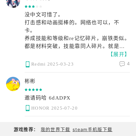
没中文可惜了。
打击感和动画挺棒的。网络也可以，不
卡。
养成技能和等级和re记忆碎片，崩铁类似。
都是材料突破，技能靠同人碎片。就是五
【展开】
个同人碎片才升一级技能，可怕。
打算玩一阵子看看，没中文靠翻译和看图
4
Redmi
2025-03-23
标，奥利给。
彬彬
HONOR
2025-07-20
游戏推荐：
我的世界下载
steam手机版下载