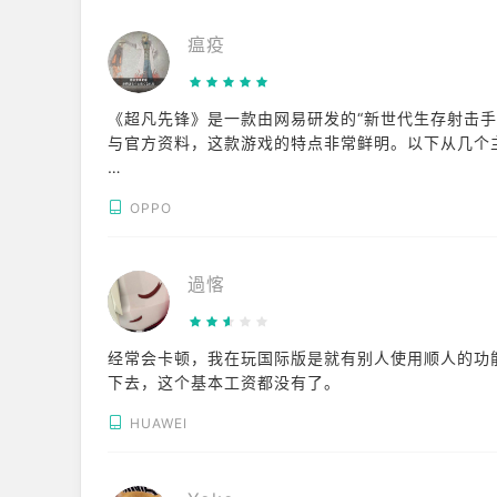
瘟疫
《超凡先锋》是一款由网易研发的“新世代生存射击
与官方资料，这款游戏的特点非常鲜明。以下从几个
1. 核心玩法与策略深度（核心亮点）
OPPO
与传统“吃鸡”游戏不同，该游戏的核心目标是搜集物
博弈感：
* 经济系统与自由交易：游戏内拥有完善的交易市
過愘
至催生了“搬砖党”和“倒卖军火”的投机者，经济循环
* 硬核的枪械与词条系统：装备分为白绿蓝紫金等品
（如标记弹、伤足射击等），搭配策略丰富。
经常会卡顿，我在玩国际版是就有别人使用顺人的功
* 战术博弈与人性考验：由于装备可以带出，玩家在
下去，这个基本工资都没有了。
变成“二五仔”（背刺队友），这种残酷的生存博弈极
HUAWEI
2. 视听体验与操作手感（中规中矩）
* 画质与包体：游戏采用废土美学，画质表现处于手
左右），对千元机或设备普通的玩家非常友好。