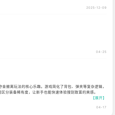
2025-12-09
04-25
夺金撤离玩法的核心乐趣。游戏简化了背包、弹夹等复杂逻辑，
直观区分装备稀有度，让新手也能快速体验搜刮致富的爽感。
【展开】
枪，也能“跑刀”零成本入场当老六。独特的装备词条系统与丰富
04-17
同搭配衍生出无数战术。此外，游戏内置自由交易系统，所有物