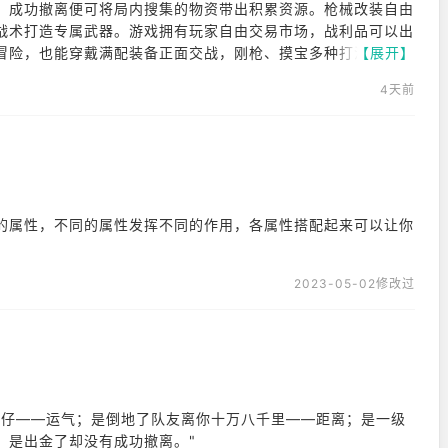
，成功撤离便可将局内搜集的物资带出积累资源。枪械改装自由
战术打造专属武器。游戏拥有玩家自由交易市场，战利品可以出
冒险，也能穿戴满配装备正面交战，刚枪、摸宝多种打法都能体
【展开】
配合。游戏优化不错，多数手机可以流畅运行，撤离点随机刷
4天前
格地图可供游玩，福利活动较多，不少道具能够免费获取，氪金
可以练习枪法熟悉各类武器。
的属性，不同的属性发挥不同的作用，各属性搭配起来可以让你
2023-05-02修改过
刀仔——运气；是倒地了队友离你十万八千里——距离；是一级
；是出金了却没有成功撤离。"