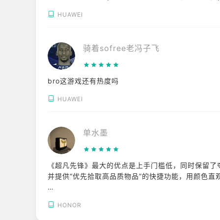
HUAWEI
骑着sofree老冯子飞
bro这游戏还有热度吗
HUAWEI
单水墨
《超凡先锋》最大的优点是上手门槛低，同时保留了
并提供“优先拾取高品质物品”的快捷功能，用颜色
其次，策略深度与自由度极高。玩家既可选择全装刚
HONOR
的枪械改装（枪口、握把、子弹均可自定义），让不
资可通过拍卖行或藏宝阁自由买卖甚至变现。