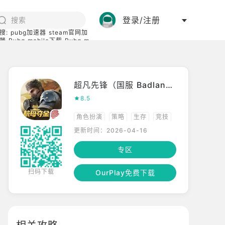
登录/注册
搜:
pubg加速器
steam官网加
器
Pubg mobile下载
Pubg m
际服
碧蓝档案下载
超凡先锋（国服 Badlanders）
8.5
角色扮演
策略
生存
竞技
更新时间：2026-04-16
专区
扫码下载
OurPlay免费下载