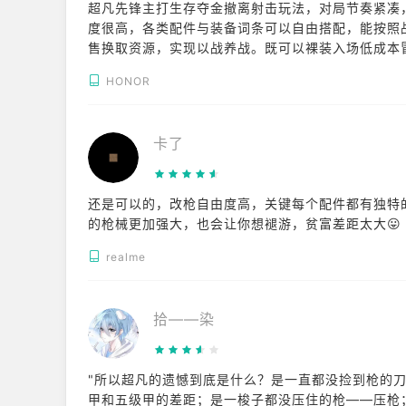
超凡先锋主打生存夺金撤离射击玩法，对局节奏紧凑
度很高，各类配件与装备词条可以自由搭配，能按照
售换取资源，实现以战养战。既可以裸装入场低成本
验。支持单人或三人组队游玩，内置语音方便和队友
HONOR
新，每一局战局都充满变数。版本持续更新，多张风
不带来对战属性优势，新手上手门槛友好，训练场也
卡了
还是可以的，改枪自由度高，关键每个配件都有独特
的枪械更加强大，也会让你想褪游，贫富差距太大😛
realme
拾——染
"所以超凡的遗憾到底是什么？是一直都没捡到枪的
甲和五级甲的差距；是一梭子都没压住的枪——压枪