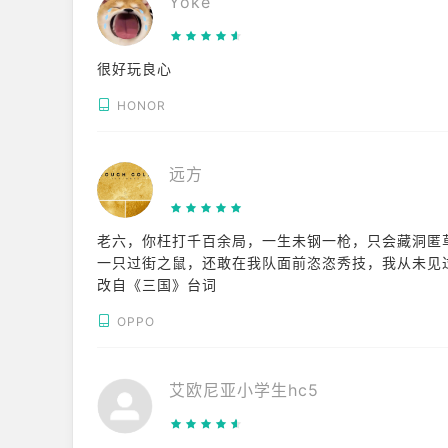
Yoke
* 操作与打击感：游戏支持滑铲等灵活身法，操作
反馈较弱（有“打纸板”的感觉），且部分场景下脚步
很好玩良心
3. 新手体验与对局环境（核心痛点）
这是目前玩家吐槽最多的方面，主要体现在匹配与外
HONOR
* 新手匹配机制差：新手玩家在前期极易匹配到穿着“
挫败感极强。
* 外挂与作弊问题：部分玩家反馈对局中存在自瞄
远方
体验。
* 爆率偏低：高价值物品（如金色变卖物）出现概率
老六，你枉打千百余局，一生未钢一枪，只会藏洞匿
一只过街之鼠，还敢在我队面前恣恣秀技，我从未见
改自《三国》台词
OPPO
艾欧尼亚小学生hc5