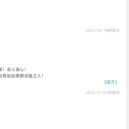
上限较高。但部分玩家反馈，游戏的打击感略显不足，击中敌人时
声不够精准，影响“听声辨位”的体验。
挂问题上：
2023-06-18修改过
四级套”、“五级套”甚至“六级套”的大佬，导致被单方面碾压，
、透视等外挂现象，且举报反馈不够及时，严重影响了正常玩家的
较低，导致新手前期“捡小饼干”赚钱困难，正反馈
草！杀人诛心！
过有如此厚颜无耻之人！
【展开】
2022-11-03修改过