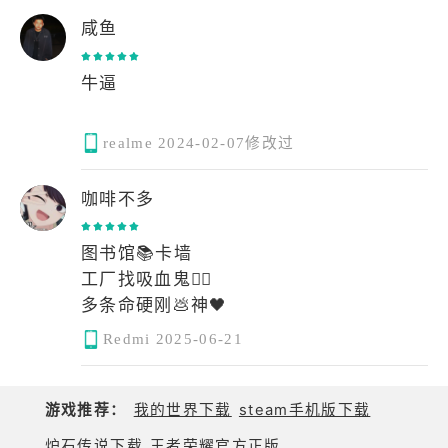
咸鱼
牛逼
realme
2024-02-07修改过
咖啡不多
图书馆📚卡墙
工厂找吸血鬼🧛‍♂️
多条命硬刚💩神🖤
Redmi
2025-06-21
游戏推荐：
我的世界下载
steam手机版下载
炉石传说下载
王者荣耀官方正版