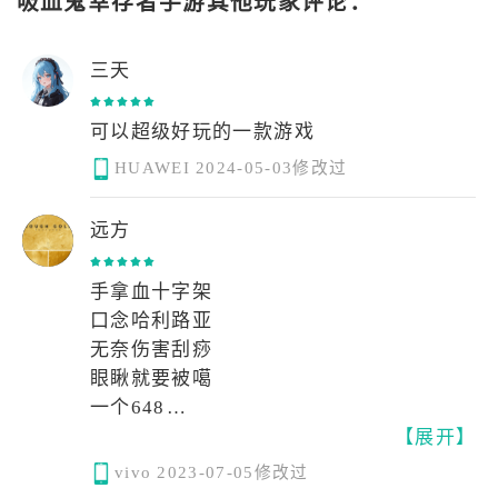
吸血鬼幸存者手游其他玩家评论：
三天
可以超级好玩的一款游戏
HUAWEI
2024-05-03修改过
远方
手拿血十字架
口念哈利路亚
无奈伤害刮痧
眼瞅就要被噶
一个648
【展开】
撒旦亲手献花
（doge）
vivo
2023-07-05修改过