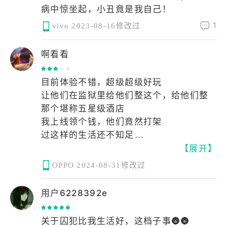
病中惊坐起，小丑竟是我自己！
1
vivo
2023-08-16修改过
啊看看
目前体验不错，超级超级好玩
让他们在监狱里给他们整这个，给他们整
那个堪称五星级酒店
我上线领个钱，他们竟然打架
过这样的生活还不知足
【展开】
过的都比我学校好
又是聘厨师，又是聘打扫卫生的，还有多
OPPO
2024-08-31修改过
层人员保护
你要是在学校。。。
用户6228392e
砍了之后，我懂得了一个道理
原来学校是往这方面看齐的
关于囚犯比我生活好，这档子事🌚🌚