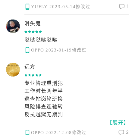
虽然说是照搬吧，但搬的是极简风
1
YUFLY
2023-05-14修改过
更是为了让广大朋友们，如果你真进监狱
了，这样还能更好的适应生活，再也不会
滑头鬼
为换个环境而愁的慌了，真是太高兴了。
学校原来培养我们这个呀，我懂了，谢谢
学校
哒哒哒哒哒哒
OPPO
2023-01-19修改过
远方
专业管理重刑犯
工作时长两年半
巡查站岗轮班换
风险排查连轴转
反抗越狱无期判
【展开】
牢狱人生路漫漫
情节恶劣吃qiang弹
2
OPPO
2022-12-08修改过