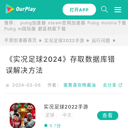
打开APP
推荐：
pubg加速器
steam官网加速器
Pubg mobile下载
Pubg m国际服
碧蓝档案下载
手游加速器首页
实况足球2022手游
运行问题
《实
《实况足球2024》存取数据库错
误解决方法
2024-03-06
作者：
蛋黄喜欢喝酱油
去分享
实况足球2022手游
查看
足球
中文
联机
多人在线
9.7分