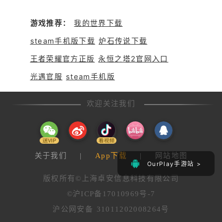
况，面对这种情况，可能原因可
出现游戏卡顿的情况。 3、建议
能是，实况足球2024是一款锁
您适当下调游戏帧率、高清显示
区游戏，游戏文件缺失，硬件配
游戏推荐：
我的世界下载
等以减少耗电和发热。 4、建议
置不足，软件冲突，下面就让我
您关闭暂时不需要使用的后台应
steam手机版下载
炉石传说下载
们看看各种情况的具体解决方
用，或重启手机后尝试。 6、建
法。
王者荣耀官方正版
永恒之塔2官网入口
议您将游戏应用和系统版本升级
到最新版本后再次尝试。 7、建
光遇官服
steam手机版
议您关闭省电模式（设置 > 电池
> 省电模式/超级省电），并保持
电量充足（20%以上）。省电模
欢迎关注我们
式和低电量情况下，手机会降低
性能以节省电量。
关于我们
|
App下载
|
网站地图
OurPlay手游站 >
版权所有©上海卓安信息科技有限公司
©沪ICP备17010969号-7
沪公网安备 31011202008264号