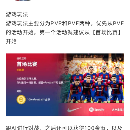
模拟
网络工具
高画质
多人
游戏玩法
体育
支持手柄
游戏玩法主要分为PVP和PVE两种。优先从PVE
PVP
多人竞技
的活动开始。第一个活动就建议从【首场比赛】
俯视角
PVE
开始
跟AI进行对战，之后还可以获得100金币，以及