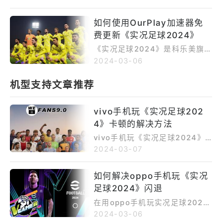
球的关键时刻出现，这就使各大
小伙伴们陷入痛苦当中，甚至一
如何使用OurPlay加速器免
怒之下将《实况足球2024》直
费更新《实况足球2024》
接卸载，但是现在，你们的救星-
OurPlay加速器来啦，OurPlay
《实况足球2024》是科乐美旗
加速器作为一款免费的加速器，
下的一款足球运动游戏。2024
2024-03-06
不仅能帮你顺利进球，更是有众
年1月12日报道，科乐美在其游
多丰富的功能，因此，心动不如
戏官方推特账号上宣布，《实况
机型支持文章推荐
行动，赶紧下载OurPlay加速器
足球2024》的全球总下载量已
完美进球吧！
超过7亿次。面对如此火爆的一款
vivo手机玩《实况足球202
游戏，我们该如何使用OurPlay
加速器免费更新呢，别急，马上
4》卡顿的解决方法
告诉你。
vivo手机玩《实况足球2024》
卡顿，可能存在以下原因： 1、
2024-03-07
建议您检查网络是否正常，网络
信号较弱或网络速度较低时，游
如何解决oppo手机玩《实况
戏过程中容易出现操作延迟、卡
足球2024》闪退
顿，建议更换稳定网络后尝试。
2、建议您注意查看该款游戏的运
在用oppo手机玩实况足球2024
行软硬件要求。若手机不符合大
的时候，时常会出现闪退的情
2024-03-06
型游戏对运行软硬件要求，可能