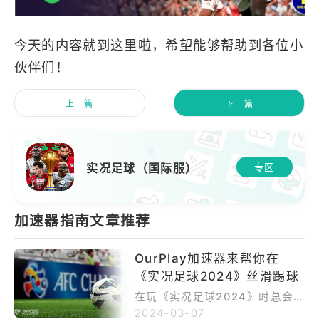
今天的内容就到这里啦，希望能够帮助到各位小
伙伴们！
上一篇
下一篇
实况足球（国际服）
专区
加速器指南文章推荐
OurPlay加速器来帮你在
《实况足球2024》丝滑踢球
在玩《实况足球2024》时总会
碰到网络卡顿，他总是在我们进
2024-03-07