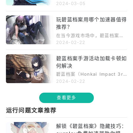
成为人们生活中不可或缺的一部
2024-03-05
分。《碧蓝档案》作为一款备受
欢迎的手机游戏，吸引了数百万
玩碧蓝档案用哪个加速器值得
玩家的加入。然而，尽管这款游
推荐？
戏备受好评，但一些玩家可能会
遇到下载和更新游戏时的困难，
在当今游戏市场中，碧蓝档案无
尤其是在网络连接较差的情况
疑是一款备受欢迎的手机游戏之
2024-02-22
下。为了解决这一问题，使用Ou
一。然而，就像许多其他在线游
rPlay免费加速器成为了一个有效
戏一样，碧蓝档案也可能会面临
碧蓝档案手游活动加载卡顿如
的解决方案。 OurPlay免费加
加载卡顿等问题，这给玩家带来
速器是一款专为游戏玩家设计的
何解决
了不便。为了解决这一问题，许
网络加速工具，可以帮助提升网
多玩家开始寻找加速器软件来改
碧蓝档案（Honkai Impact 3r
络连接速度，减少游戏下载和更
善游戏体验。在众多加速器软件
d）作为一款备受玩家热爱的动作
2024-02-22
新的时间。下面将详细介绍如何
中，OurPlay免费加速器凭借其
角色扮演游戏，在手机端的畅玩
使用OurPlay免费加速器来更新
稳定的性能和强大的加速功能备
体验备受关注。然而，对于许多
《碧蓝档案》。 步骤一：下载
查看更多
受关注。本文将介绍OurPlay免
玩家来说，游戏加载速度可能成
并安装OurPlay免费加速器 首
费加速器如何帮助解决碧蓝档案
为影响游戏体验的一大因素，特
先，您需要在您的手机上下载并
运行问题文章推荐
游戏加载卡顿的问题。 首先，
别是在进行游戏活动时。加载速
安装OurPlay免费加速器应用。
我们来了解一下碧蓝档案这款游
度慢不仅会影响游戏进程，还可
您可以在应用商店中搜索“OurPl
戏： 《碧蓝档案》(Azur Lan
能错失重要时机。在这样的情况
解锁《碧蓝档案》隐藏技巧：
ay免费加速器”，然后点击下载并
e)是一款由日本公司开发的二次
下，OurPlay免费加速器成为解