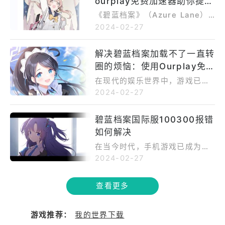
ourplay免费加速器助你提升
按照提示完成安装。安装完成
元手游，属于动作角色扮演游戏
决问题的利器。本文将为您介绍
后，您可以在手机的应用列表中
游戏体验！
(ARPG)类型，于2017年5月20
《碧蓝档案》（Azure Lane）
如何利用OurPlay免费加速器来
找到并打开OurPlay免费加速
日在日本首次上线。 游戏的故
作为一款备受玩家喜爱的二次元
2024-02-27
提升碧蓝档案手游活动加载速度
器。 步骤二：注册并登录账号
事背景设定在一个虚构的世界
舰娘手游，在其深厚的游戏底蕴
的应用攻略。 首先，让我们了
在打开OurPlay免费加速器后，
中，该世界的历史与现实世界类
和独特的游戏玩法下，吸引了大
解一下OurPlay免费加速器。Ou
解决碧蓝档案加载不了一直转
您需要注册一个新账号或者登录
似，但其中的各国战舰女性化后
量的玩家加入其中。然而，在这
rPlay是一款专为游戏玩家设计的
您已有的账号。如果您是第一次
圈的烦恼：使用Ourplay免
成为了人类的守护者，与敌对势
个充满竞争的世界里，想要在游
网络加速器，旨在优化游戏连
使用该应用，点击“注册”按钮，
力“塞壬”进行着战斗。玩家在游
戏中脱颖而出并不容易。因此，
费加速器
接，提升游戏速度，减少游戏延
在现代的娱乐世界中，游戏已经
填写必要的信息并创建您的账
戏中扮演指挥官，通过组建自己
掌握一些隐藏技巧成为了许多玩
迟和卡顿。它通过优化网络传输
成为人们生活中不可或缺的一部
2024-02-27
号。如果您已经有账号，点击“登
的舰队，与其他指挥官进行战
家追求的目标。而在这个过程
路径，降低网络延迟，从而加速
分。《碧蓝航线》作为一款备受
录”，输入您的用户名和密码即可
斗，拯救世界。游戏的核心玩法
中，ourplay免费加速器的出
游戏数据的传输，让玩家能够更
欢迎的角色扮演游戏，吸引了数
登录。 步骤三：选择并连接服
碧蓝档案国际服100300报错
是收集各种角色，每个角色都有
现，为玩家提供了一种全新的方
快地加载游戏内容，享受流畅的
百万玩家的参与。然而，有时玩
务器 登录后，您将看到一个服
不同的特殊技能和属性。 游戏
式来提升游戏体验。 首先，让
如何解决
游戏体验。 要想充分利用OurPl
家们可能会遇到令人沮丧的问
务器列表。根据您所在的地理位
的操作方式非常简单，通过屏幕
我们先来了解一下《碧蓝档案》
ay免费加速器提升碧蓝档案手游
题，比如游戏加载过程中出现转
在当今时代，手机游戏已成为人
置和网络状况，选择一个距离您
上的虚拟摇杆和按钮，玩家可以
的一些隐藏技巧。这些技巧并非
活动加载速度，首先需要下载并
圈的情况，这可能导致游戏体验
们日常生活中不可或缺的一部
2024-02-27
最近且延迟较低的服务器。点击
控制角色移动、攻击、释放技能
游戏中的官方提示，而是一些玩
安装OurPlay应用。安装完成
受损。但是，幸运的是，有一种
分。而《碧蓝航线》这款备受玩
该服务器，并等待加速器连接成
等。此外，游戏还添加了解谜冒
家在长时间游玩中总结出来的经
后，打开OurPlay应用，在应用
被广泛认可的解决方法可以解决
家喜爱的游戏更是在全球范围内
功。 步骤四：打开《碧蓝档
险要素，给玩家更多的游玩体
验和窍门。其中之一是关于舰队
中找到碧蓝档案手游，并启用加
查看更多
这一问题，那就是使用Ourplay
拥有着庞大的玩家群体。然而，
案》游戏 加速器连接成功后，
验。 其次，让我们再了解一下
搭配的技巧。在游戏中，玩家需
速功能。OurPlay会自动优化游
免费加速器。 问题分析：碧蓝
随着游戏的普及和玩家数量的增
您可以返回到手机的主屏幕，找
碧蓝档案游戏加载卡顿问题的根
要根据敌人的类型和弱点来选择
戏连接，提升加载速度，让您能
档案加载不了一直转圈 让我们先
加，一些常见的问题也随之而
到并打开《碧蓝档案》游戏。请
游戏推荐：
我的世界下载
源。加载卡顿通常是由网络延迟
合适的舰船组成舰队，以提高战
够更快地进入游戏活动。 除了
来了解一下玩家可能遇到的问
来。其中，碧蓝档案国际服1003
确保您的手机处于良好的网络连