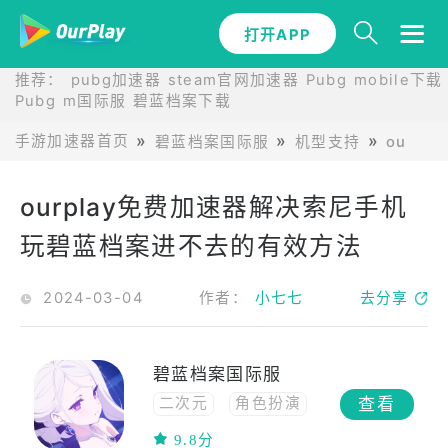
打开APP
推荐：
pubg加速器
steam官网加速器
Pubg mobile下载
Pubg m国际服
碧蓝档案下载
手游加速器首页
碧蓝档案国际服
机型支持
ourp
ourplay免费加速器解决索尼手机
玩碧蓝档案进不去的有效方法
2024-03-04
作者：
小七七
去分享
碧蓝档案国际服
查看
二次元
角色扮演
中文
动漫
9.8分