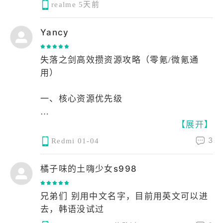
realme
5天前
更难得的是它对「冒险本质的温柔诠
短板十分突出：本质数值放置玩法，策略
释」：以圣剑寻回之旅串联起宿命与救赎
深度不足，后期重复度高；角色养成门槛
Yancy
的叙事，碎片化剧情与角色羁绊交织，让
高，满配需多张同卡，氪金压力偏大。国
探索不止于资源收集，更成为解锁世界观
际服本地化粗糙，中韩文字混杂、配音不
失落之剑高效攒资源攻略（零氪/微氪通
与情感联结的过程。持续更新的章节与活
全，登录偶有卡顿。运营平衡性不稳，角
用）
动、兼顾画质与性能的优化，让这份奇幻
色强度频繁改动，活动内容单薄。
之旅始终保持新鲜，无论是追求策略博弈
一、核心资源优先级
的乐趣，还是沉醉于二次元美学与角色羁
适合看重角色画风、只想轻度挂机养成的
绊，都能在此找到属于自己的冒险意义。
玩家；追求硬核策略、完整本地化体验的
【展开】
- 钻石：抽卡核心货币，优先通过日常/周
人群慎入。
任务、主线里程碑、竞技场赛季结算获
3
Redmi
01-04
取，不盲目单抽，攒2000钻保底十连。
橘子味的土嗨少女s998
- 公会币：首选兑换宠物币（250币/个），
月入5+宠物；次选公会每月十连抽，性价
兄弟们 别用中文名字，目前用英文可以进
比远超角色币。
去，韩语没试过