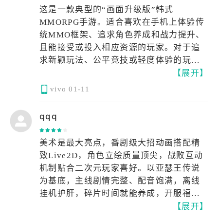
像踏入动态童话。而角色间的差异化机制
这是一款典型的“画面升级版”韩式
与羁绊故事，打破了放置游戏的同质化桎
MMORPG手游。适合喜欢在手机上体验传
梏，从技能组的独特性到隐藏剧情的细腻
统MMO框架、追求角色养成和战力提升、
刻画，让每个角色都成为值得深交的伙
且能接受或投入相应资源的玩家。对于追
伴，战败时的趣味动画更将挫败感化为温
求新颖玩法、公平竞技或轻度体验的玩家
柔慰藉，让冒险始终带着轻松暖意。
【展开】
来说，吸引力有限。
vivo
01-11
在玩法层面，它实现了「松弛与深度的精
妙平衡」：放置机制适配碎片化时光，离
qqq
线成长不辜负每一份等待；而属性克制、
阵容搭配、共鸣专武等策略元素，又为硬
核玩家预留了探索空间，4星角色的高光表
美术是最大亮点，番剧级大招动画搭配精
现与无装备抽卡的公平设定，让成长回归
致Live2D，角色立绘质量顶尖，战败互动
玩法本身，零氪与微氪玩家皆能收获成就
机制贴合二次元玩家喜好。以亚瑟王传说
感。无论是组队挑战世界首领的热血协
为基底，主线剧情完整、配音饱满，离线
作，还是迷宫探索中的随机惊喜，都让冒
挂机护肝，碎片时间就能养成，开服福利
险既无压力又不失仪式感。
【展开】
充足，适合当休闲副游。