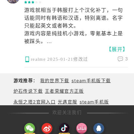
3. 副本高效刷：金币神殿（3次每日扫
游戏就相当于韩服打上个汉化补丁，一句
荡）、经验圣地（角色升级）、元素副本
话能同时有韩语和汉语，特别离谱。名字
（属性石），巨石阵用指南针延长时长刷
只能起英文或者韩文。
金装。
游戏内容是纯挂机小游戏，零氪基本上是
被踩头。
4. PVP与公会：竞技场每日20次（刷能打
【展开】
唯一好的方面有战败暴衣
过的对手），赛季保底1万钻；加入前10活
3
realme
2025-01-21修改过
跃公会，签到+捐赠+突袭日均2275公会
币。
游戏推荐：
我的世界下载
steam手机版下载
5. 限定内容：每周迷宫（村庄升级材
炉石传说下载
王者荣耀官方正版
料）、奶牛关（3次免费金装）；每半月星
永恒之塔2官网入口
光遇官服
steam手机版
辰轮回（钻石+词条转换）。
欢迎关注我们
三、资源避坑与优化技巧
- 技能书优先给A+级角色升主动/终极技