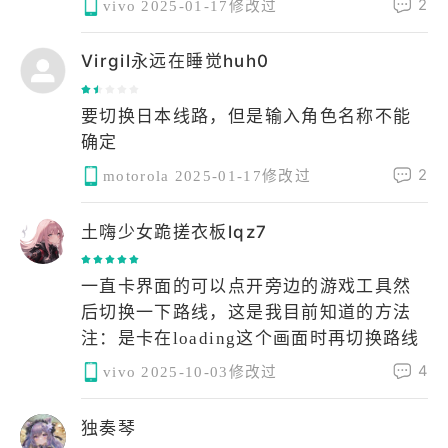
2
vivo
2025-01-17修改过
- 金魂/稀有灵魂：仅换自选五星角色/宠物
券，避开4000积分随机选项，优先1600积
Virgil永远在睡觉huh0
分首次自选。
- 属性石：每日扫荡对应元素副本（周三
要切换日本线路，但是输入角色名称不能
火、周日混沌等），优先攒火系（15%攻
确定
击力加成），四星性价比高于五星。
2
motorola
2025-01-17修改过
二、每日/每周必做清单（零成本高回报）
土嗨少女跪搓衣板lqz7
1. 日常基础：签到（七日送十连）+ 每日
一直卡界面的可以点开旁边的游戏工具然
任务（稳拿250钻）+ 邮箱福利 + 睡觉奖
后切换一下路线，这是我目前知道的方法
励（24h上限），记得领兑换码。
注：是卡在loading这个画面时再切换路线
4
vivo
2025-10-03修改过
2. 商店采购：消耗品店每日必买——boss
召唤票、金色指南针、经验书、金币/经验
副本门票（用仙后代币兑换）。
独奏琴