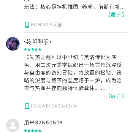
玩法：核心是挂机推图+养成，前期有新鲜
【展开】
感，后期基本就是看自动战斗，操作空间
很小，属于“放着让它自己打”的类型。
HONOR
5天前
养成与氪金：角色升星需要重复抽卡，平
民慢慢攒也能玩，但高难内容对练度要求
꧁幻想꧂
较高，零微氪玩家需要耐心。抽卡概率一
般，不算特别良心也不算特别坑。
《失落之剑》以中世纪卡美洛传说为底
日常负担：每天上线收菜、清体力，十几
色，用二次元美学编织出一场兼具沉浸感
分钟能搞定，适合碎片时间，不累人。
与自由度的奇幻冒险，将放置的松弛、策
整体定位：如果你喜欢美少女画风、能接
略的深度与叙事的温度熔于一炉，成为治
受挂机玩法、不追求硬核操作，那它是一
愈与热血并存的独特体验载体。
款合格的下饭或通勤副游；如果你期待有
【展开】
深度的策略或动作体验，可能会觉得乏
它的魅力藏在「视觉与情感的双重共鸣」
HUAWEI
2025-12-04
味。
里：手绘质感的角色立绘灵动鲜活，技能
演出如番剧般张力拉满，光影流转的奇幻
用户37550518
大陆与沉浸式声优演绎，让每一次探索都