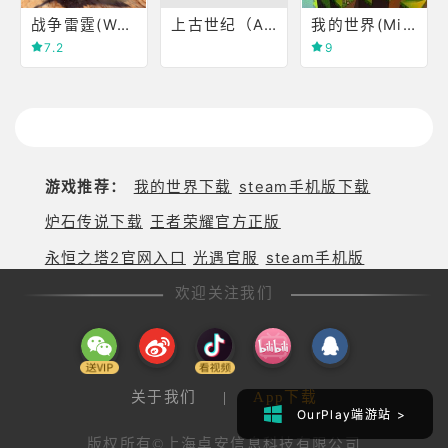
战争雷霆(War Thunder)
上古世纪（Arche Age0
我的世界(Minecraft)
7.2
9
游戏推荐：
我的世界下载
steam手机版下载
炉石传说下载
王者荣耀官方正版
永恒之塔2官网入口
光遇官服
steam手机版
欢迎关注我们
关于我们
|
App下载
OurPlay端游站 >
OurPlay端游站 >
版权所有©上海卓安信息科技有限公司