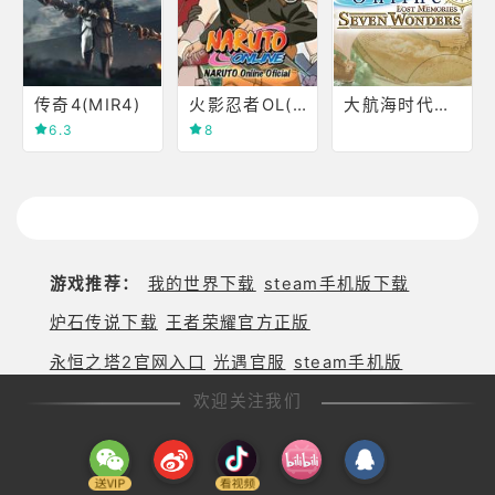
传奇4(MIR4)
火影忍者OL(NARUTO Online)
大航海时代OL(Uncharted Waters)
6.3
8
游戏推荐：
我的世界下载
steam手机版下载
炉石传说下载
王者荣耀官方正版
永恒之塔2官网入口
光遇官服
steam手机版
欢迎关注我们