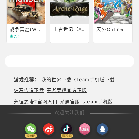
战争雷霆(War Thunder)
上古世纪（Arche Age0
天外Online
7.2
游戏推荐：
我的世界下载
steam手机版下载
炉石传说下载
王者荣耀官方正版
永恒之塔2官网入口
光遇官服
steam手机版
欢迎关注我们